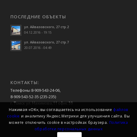
ПОСЛЕДНИЕ ОБЪЕКТЫ
ул. Айвазовского, 27 стр.2
04.12.2016 - 19:15
ул. Айвазовского, 27 стр.7
20.07.2016 - 04:49
КОНТАКТЫ:
Телефоны 8-909-543-24-06,
8-909-543-52-35 (235-235)
г. Томск ул. Нахимова,11 офис 39
e-mail:
kontinentarenda@gmail.com
Нажимая «OK», вы соглашаетесь на использование
файлов
cookie
и аналитику Яндекс.Метрики для улучшения сайта. Вы
можете отключить cookie в настройках браузера.
Политика
обработки персональных данных